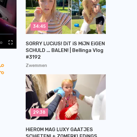
34:45
SORRY LUCiUS! DiT iS MiJN EiGEN
SCHULD ... BALEN! | Bellinga Vlog
#3192
Zwemmen
29:38
HiEROM MAG LUXY GAATJES
SCHiETEN! + ZOMERKLEDiNGS