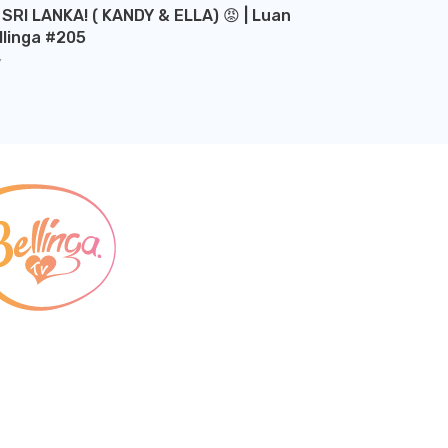
 SRI LANKA! ( KANDY & ELLA) 😡 | Luan
llinga #205
Y