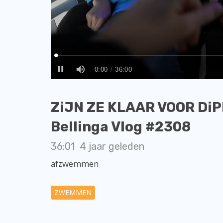
ZiJN ZE KLAAR VOOR Di
Bellinga Vlog #2308
36:01
4 jaar geleden
afzwemmen
ZWEMMEN