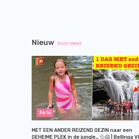
Nieuw
toon meer
36:16
MET EEN ANDER REIZEND GEZIN naar een
GEHEIME PLEK in de jungle… 💦😱 | Bellinga V