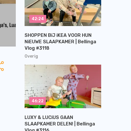
42:24
SHOPPEN BiJ iKEA VOOR HUN
NiEUWE SLAAPKAMER | Bellinga
Vlog #3118
Overig
46:22
LUXY & LUCiUS GAAN
SLAAPKAMER DELEN! | Bellinga
Vlog #3116