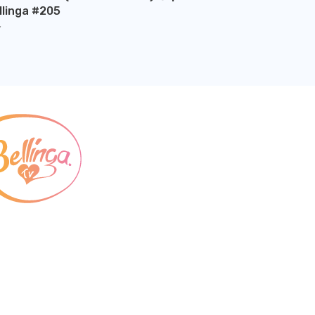
llinga #205
Y