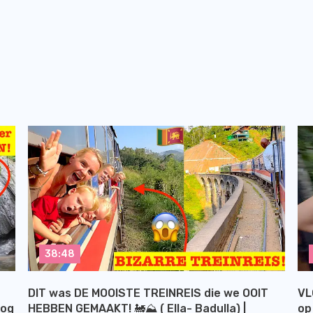
38:48
DIT was DE MOOISTE TREINREIS die we OOIT
VL
log
HEBBEN GEMAAKT! 🚂⛰️ ( Ella- Badulla) |
op