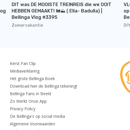
DIT was DE MOOISTE TREINREIS die we OOIT
VL
log
HEBBEN GEMAAKT! 🚂⛰️ ( Ella- Badulla) |
op
Bellinga Vlog #3395
Be
Zomervakantie
DI
Kerst Fan Clip
Mediaverklaring
Het grote Bellinga Boek
Download hier de Bellinga tekening!
Bellinga Fans in Beeld
Zo Werkt Onze App
Privacy Policy
De Bellinga's op social media
Algemene Voorwaarden