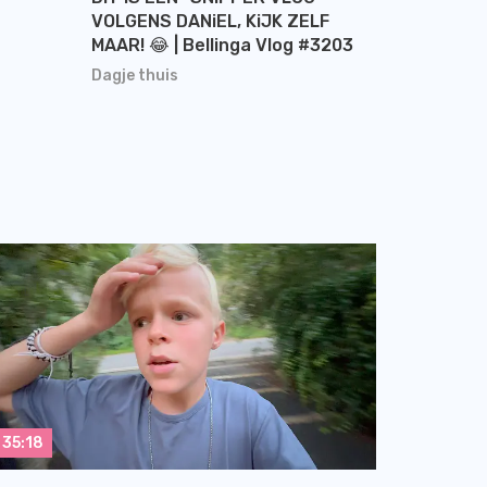
VOLGENS DANiEL, KiJK ZELF
MAAR! 😂 | Bellinga Vlog #3203
Dagje thuis
35:18