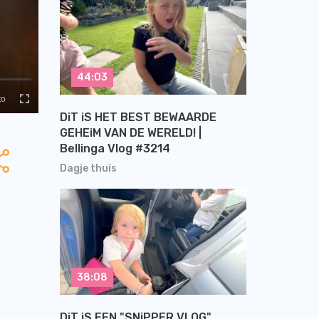
44:03
DiT iS HET BEST BEWAARDE
GEHEiM VAN DE WERELD! |
Bellinga Vlog #3214
Dagje thuis
38:08
DiT iS EEN "SNiPPER VLOG"