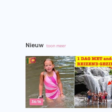
Nieuw
toon meer
36:16