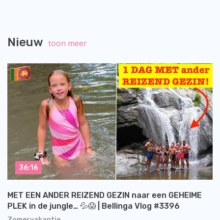
Nieuw
toon meer
36:16
MET EEN ANDER REIZEND GEZIN naar een GEHEIME
PLEK in de jungle… 💦😱 | Bellinga Vlog #3396
Zomervakantie