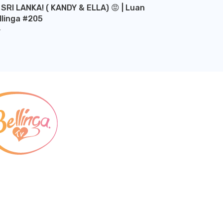
 SRI LANKA! ( KANDY & ELLA) 😡 | Luan
llinga #205
Y