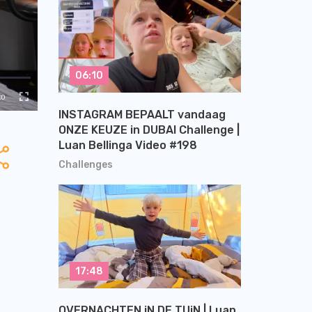
06:10
INSTAGRAM BEPAALT vandaag
ONZE KEUZE in DUBAI Challenge |
Luan Bellinga Video #198
Challenges
17:48
OVERNACHTEN iN DE TUiN | Luan