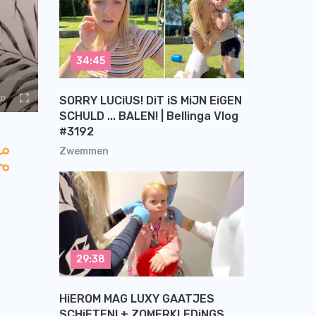
34:45
SORRY LUCiUS! DiT iS MiJN EiGEN
SCHULD ... BALEN! | Bellinga Vlog
#3192
Zwemmen
29:38
HiEROM MAG LUXY GAATJES
SCHiETEN! + ZOMERKLEDiNGS