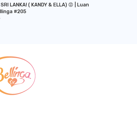
 SRI LANKA! ( KANDY & ELLA) 😡 | Luan
llinga #205
Y