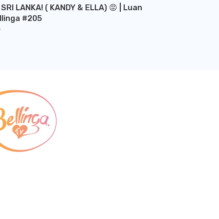
 SRI LANKA! ( KANDY & ELLA) 😡 | Luan
llinga #205
Y