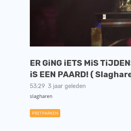
ER GiNG iETS MiS TiJD
iS EEN PAARD! ( Slaghare
53:29
3 jaar geleden
slagharen
PRETPARKEN