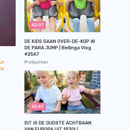
42:07
DE KiDS GAAN OVER-DE-KOP iN
DE PARA JUMP | Bellinga Vlog
#2567
Pretparken
42:47
DiT iS DE OUDSTE ACHTBAAN
VAN EUROPA UiT 1930! (