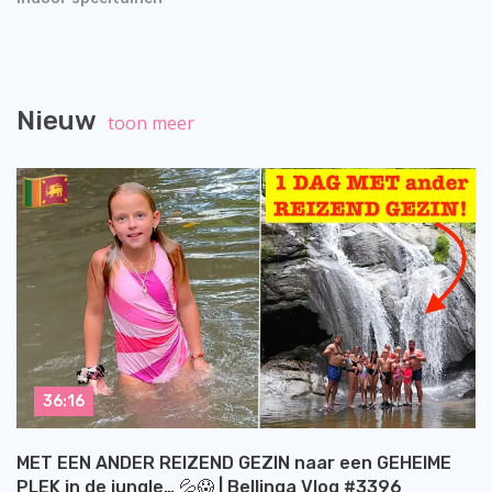
Nieuw
toon meer
36:16
MET EEN ANDER REIZEND GEZIN naar een GEHEIME
PLEK in de jungle… 💦😱 | Bellinga Vlog #3396