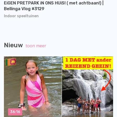
EiGEN PRETPARK iN ONS HUiS! ( met achtbaan!) |
Bellinga Vlog #3129
Indoor speeltuinen
Nieuw
toon meer
36:16