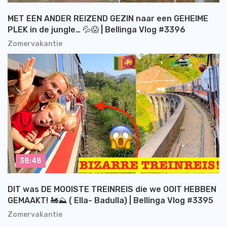
MET EEN ANDER REIZEND GEZIN naar een GEHEIME
PLEK in de jungle… 💦😱 | Bellinga Vlog #3396
Zomervakantie
38:48
DIT was DE MOOISTE TREINREIS die we OOIT HEBBEN
GEMAAKT! 🚂⛰️ ( Ella- Badulla) | Bellinga Vlog #3395
Zomervakantie