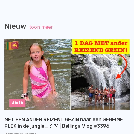
Nieuw
toon meer
36:16
MET EEN ANDER REIZEND GEZIN naar een GEHEIME
PLEK in de jungle… 💦😱 | Bellinga Vlog #3396