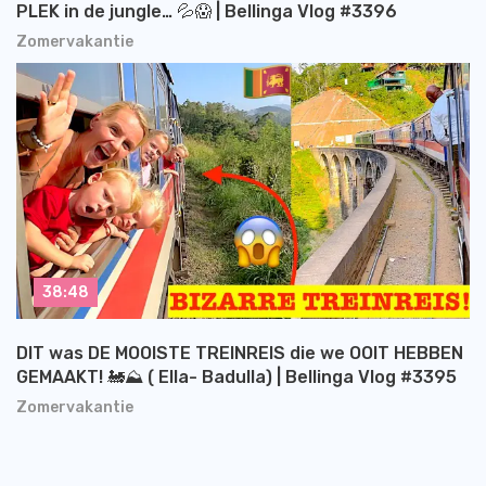
PLEK in de jungle… 💦😱 | Bellinga Vlog #3396
Zomervakantie
38:48
DIT was DE MOOISTE TREINREIS die we OOIT HEBBEN
GEMAAKT! 🚂⛰️ ( Ella- Badulla) | Bellinga Vlog #3395
Zomervakantie