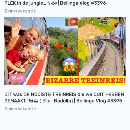
PLEK in de jungle… 💦😱 | Bellinga Vlog #3396
Zomervakantie
38:48
DIT was DE MOOISTE TREINREIS die we OOIT HEBBEN
GEMAAKT! 🚂⛰️ ( Ella- Badulla) | Bellinga Vlog #3395
Zomervakantie