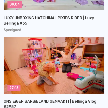
09:04
LUXY UNBOXiNG HATCHiMAL PiXiES RiDER | Luxy
Bellinga #35
Speelgoed
27:13
ONS EiGEN BARBiELAND GEMAAKT! | Bellinga Vlog
#2957