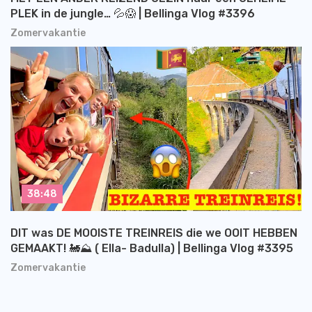
PLEK in de jungle… 💦😱 | Bellinga Vlog #3396
Zomervakantie
38:48
DIT was DE MOOISTE TREINREIS die we OOIT HEBBEN
GEMAAKT! 🚂⛰️ ( Ella- Badulla) | Bellinga Vlog #3395
Zomervakantie