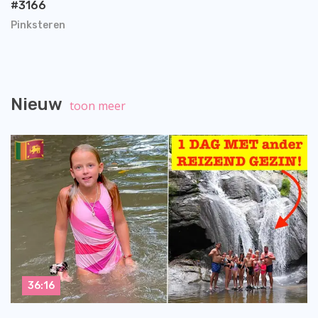
#3166
Pinksteren
Nieuw
toon meer
36:16