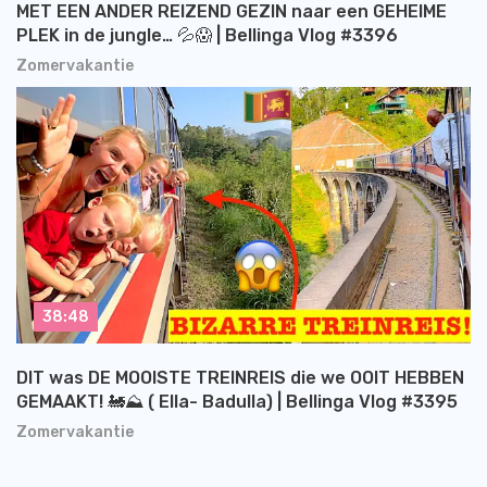
MET EEN ANDER REIZEND GEZIN naar een GEHEIME
PLEK in de jungle… 💦😱 | Bellinga Vlog #3396
Zomervakantie
38:48
DIT was DE MOOISTE TREINREIS die we OOIT HEBBEN
GEMAAKT! 🚂⛰️ ( Ella- Badulla) | Bellinga Vlog #3395
Zomervakantie