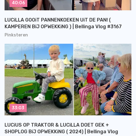
40:06
LUCiLLA GOOiT PANNENKOEKEN UiT DE PAN! (
KAMPEREN BiJ OPWEKKiNG ) | Bellinga Vlog #3167
Pinksteren
33:03
LUCiUS OP TRAKTOR & LUCiLLA DOET GEK +
SHOPLOG BiJ OPWEKKiNG ( 2024) | Bellinga Vlog