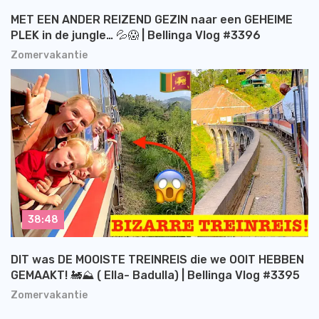
MET EEN ANDER REIZEND GEZIN naar een GEHEIME
PLEK in de jungle… 💦😱 | Bellinga Vlog #3396
Zomervakantie
38:48
DIT was DE MOOISTE TREINREIS die we OOIT HEBBEN
GEMAAKT! 🚂⛰️ ( Ella- Badulla) | Bellinga Vlog #3395
Zomervakantie