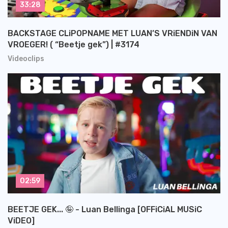
33:28
BACKSTAGE CLiPOPNAME MET LUAN’S VRiENDiN VAN
VROEGER! ( “Beetje gek”) | #3174
Videoclips
02:59
BEETJE GEK... 🤪 - Luan Bellinga [OFFiCiAL MUSiC
ViDEO]