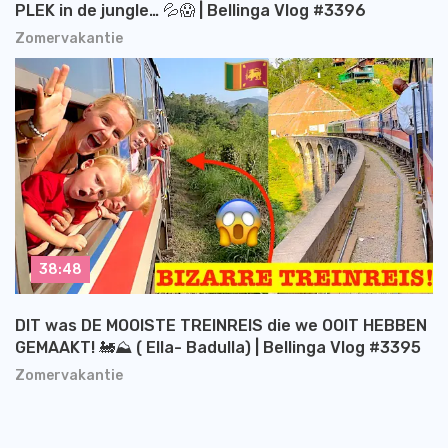
PLEK in de jungle… 💦😱 | Bellinga Vlog #3396
Zomervakantie
38:48
DIT was DE MOOISTE TREINREIS die we OOIT HEBBEN
GEMAAKT! 🚂⛰️ ( Ella- Badulla) | Bellinga Vlog #3395
Zomervakantie