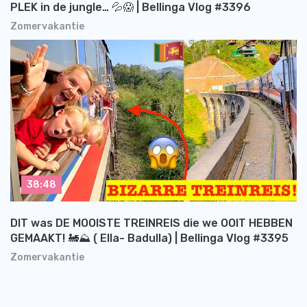
PLEK in de jungle… 💦😱 | Bellinga Vlog #3396
Zomervakantie
38:48
DIT was DE MOOISTE TREINREIS die we OOIT HEBBEN
GEMAAKT! 🚂⛰️ ( Ella- Badulla) | Bellinga Vlog #3395
Zomervakantie