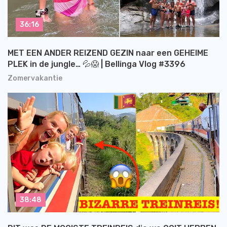
36:16
MET EEN ANDER REIZEND GEZIN naar een GEHEIME
PLEK in de jungle… 💦😱 | Bellinga Vlog #3396
Zomervakantie
38:48