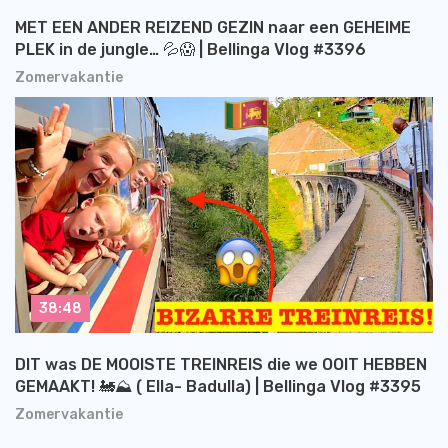
MET EEN ANDER REIZEND GEZIN naar een GEHEIME
PLEK in de jungle… 💦😱 | Bellinga Vlog #3396
Zomervakantie
38:48
DIT was DE MOOISTE TREINREIS die we OOIT HEBBEN
GEMAAKT! 🚂⛰️ ( Ella- Badulla) | Bellinga Vlog #3395
Zomervakantie