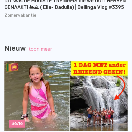
DIT was DE MOOISTE TREINREIS die we OOIT HEBBEN
GEMAAKT! 🚂⛰️ ( Ella- Badulla) | Bellinga Vlog #3395
Zomervakantie
Nieuw
toon meer
36:16