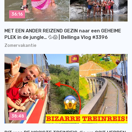
36:16
MET EEN ANDER REIZEND GEZIN naar een GEHEIME
PLEK in de jungle… 💦😱 | Bellinga Vlog #3396
Zomervakantie
38:48