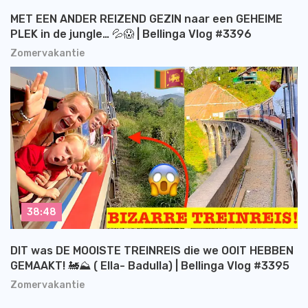
MET EEN ANDER REIZEND GEZIN naar een GEHEIME
PLEK in de jungle… 💦😱 | Bellinga Vlog #3396
Zomervakantie
38:48
DIT was DE MOOISTE TREINREIS die we OOIT HEBBEN
GEMAAKT! 🚂⛰️ ( Ella- Badulla) | Bellinga Vlog #3395
Zomervakantie