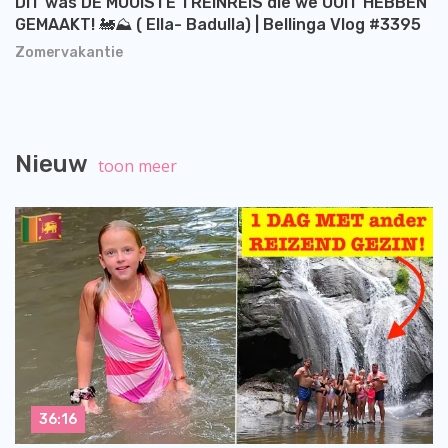
DIT was DE MOOISTE TREINREIS die we OOIT HEBBEN
GEMAAKT! 🚂⛰️ ( Ella- Badulla) | Bellinga Vlog #3395
Zomervakantie
Nieuw
toon meer
36:16