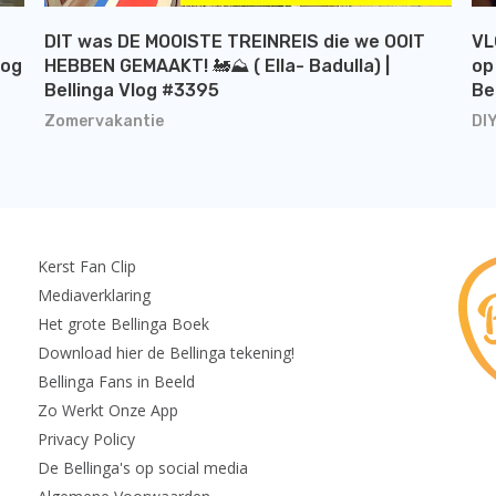
DIT was DE MOOISTE TREINREIS die we OOIT
VL
log
HEBBEN GEMAAKT! 🚂⛰️ ( Ella- Badulla) |
op
Bellinga Vlog #3395
Be
Zomervakantie
DI
Kerst Fan Clip
Mediaverklaring
Het grote Bellinga Boek
Download hier de Bellinga tekening!
Bellinga Fans in Beeld
Zo Werkt Onze App
Privacy Policy
De Bellinga's op social media