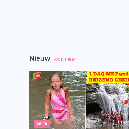
Nieuw
toon meer
36:16