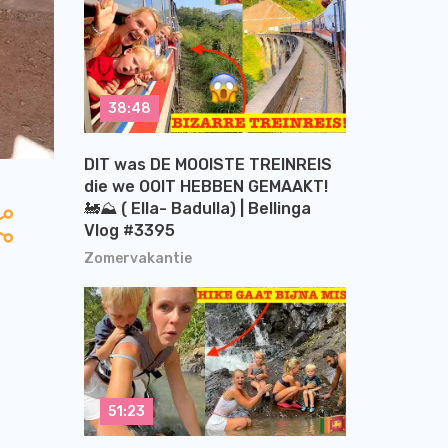
38:48
DIT was DE MOOISTE TREINREIS
die we OOIT HEBBEN GEMAAKT!
🚂⛰️ ( Ella- Badulla) | Bellinga
Vlog #3395
Zomervakantie
51:23