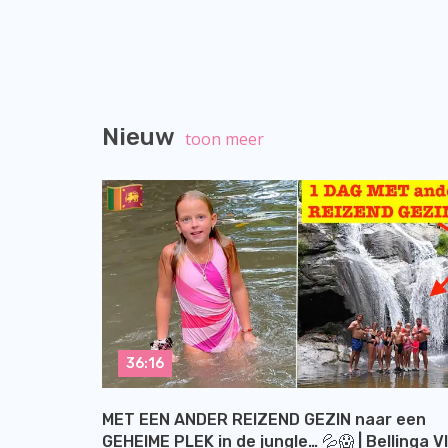
Nieuw
toon meer
36:16
MET EEN ANDER REIZEND GEZIN naar een
GEHEIME PLEK in de jungle… 💦😱 | Bellinga V