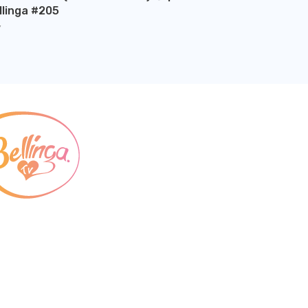
llinga #205
Y