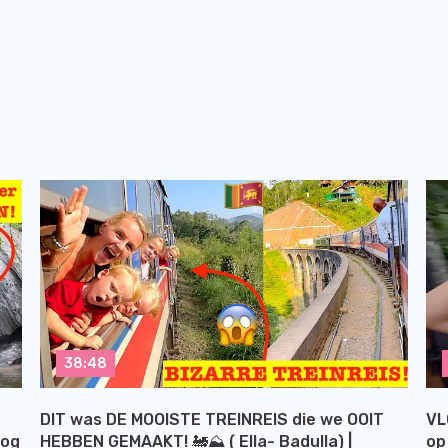
38:48
DIT was DE MOOISTE TREINREIS die we OOIT
VL
log
HEBBEN GEMAAKT! 🚂⛰️ ( Ella- Badulla) |
op