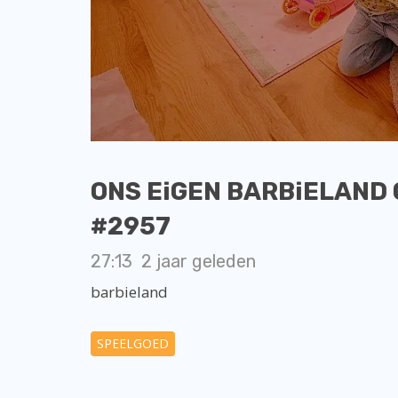
ONS EiGEN BARBiELAND G
#2957
27:13
2 jaar geleden
barbieland
SPEELGOED