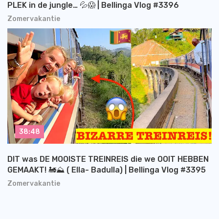
PLEK in de jungle… 💦😱 | Bellinga Vlog #3396
Zomervakantie
38:48
DIT was DE MOOISTE TREINREIS die we OOIT HEBBEN
GEMAAKT! 🚂⛰️ ( Ella- Badulla) | Bellinga Vlog #3395
Zomervakantie