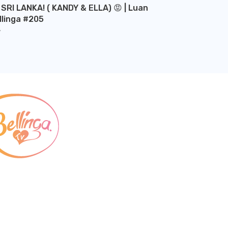
 SRI LANKA! ( KANDY & ELLA) 😡 | Luan
llinga #205
Y