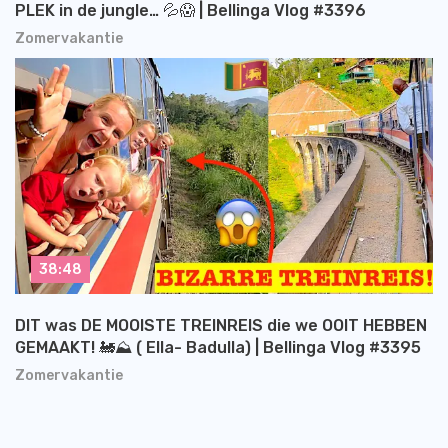
PLEK in de jungle… 💦😱 | Bellinga Vlog #3396
Zomervakantie
38:48
DIT was DE MOOISTE TREINREIS die we OOIT HEBBEN
GEMAAKT! 🚂⛰️ ( Ella- Badulla) | Bellinga Vlog #3395
Zomervakantie