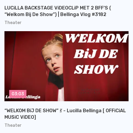
LUCiLLA BACKSTAGE ViDEOCLiP MET 2 BFF’S (
“Welkom Bij De Show”) | Bellinga Vlog #3182
Theater
03:03
“WELKOM BiJ DE SHOW” 💃 - Lucilla Bellinga [ OFFiCiAL
MUSiC ViDEO]
Theater