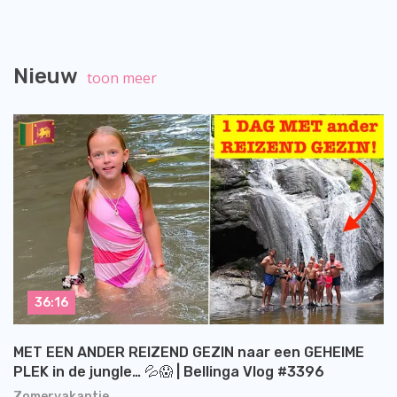
Nieuw
toon meer
36:16
MET EEN ANDER REIZEND GEZIN naar een GEHEIME
PLEK in de jungle… 💦😱 | Bellinga Vlog #3396
Zomervakantie