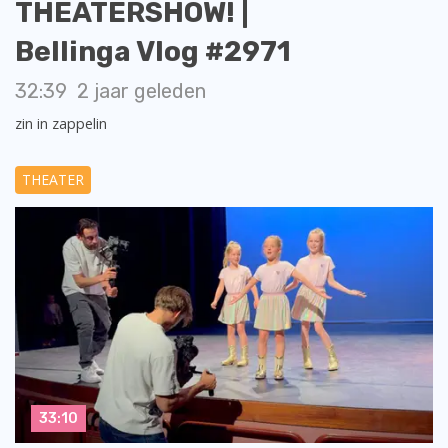
THEATERSHOW! |
Bellinga Vlog #2971
32:39
2 jaar geleden
zin in zappelin
THEATER
33:10