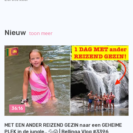
Nieuw
toon meer
36:16
MET EEN ANDER REIZEND GEZIN naar een GEHEIME
PLEK in de jungle… 💦😱 | Bellinga Vlog #3396