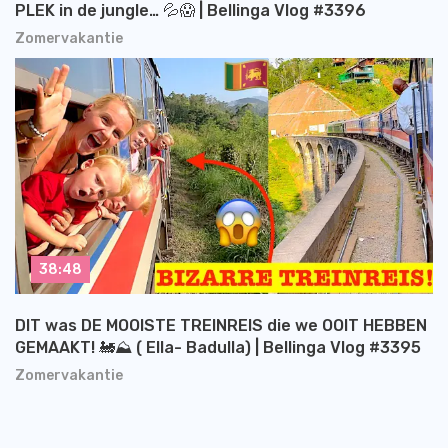
PLEK in de jungle… 💦😱 | Bellinga Vlog #3396
Zomervakantie
38:48
DIT was DE MOOISTE TREINREIS die we OOIT HEBBEN
GEMAAKT! 🚂⛰️ ( Ella- Badulla) | Bellinga Vlog #3395
Zomervakantie