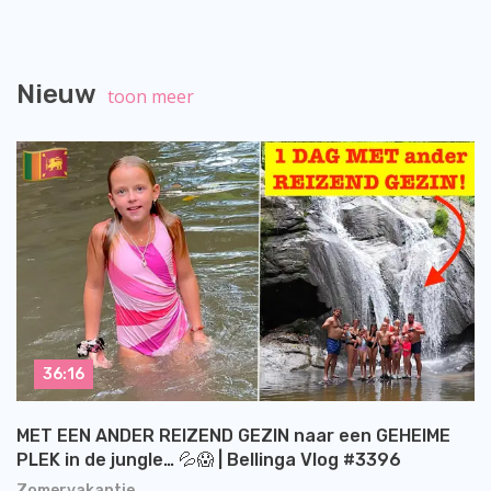
Nieuw
toon meer
36:16
MET EEN ANDER REIZEND GEZIN naar een GEHEIME
PLEK in de jungle… 💦😱 | Bellinga Vlog #3396
Zomervakantie