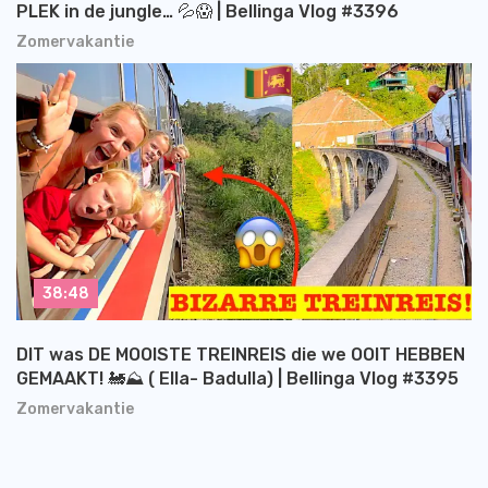
PLEK in de jungle… 💦😱 | Bellinga Vlog #3396
Zomervakantie
38:48
DIT was DE MOOISTE TREINREIS die we OOIT HEBBEN
GEMAAKT! 🚂⛰️ ( Ella- Badulla) | Bellinga Vlog #3395
Zomervakantie