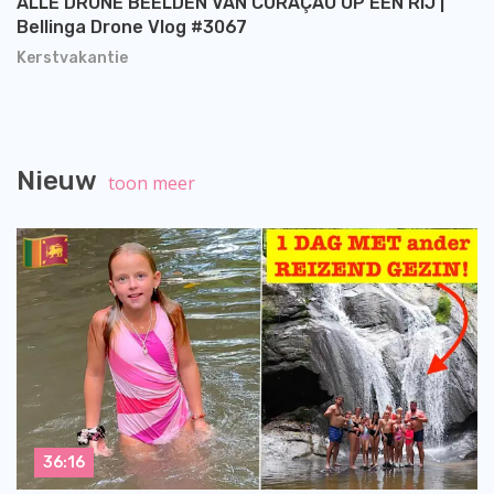
ALLE DRONE BEELDEN VAN CURAÇAO OP EEN RiJ |
Bellinga Drone Vlog #3067
Kerstvakantie
Nieuw
toon meer
36:16