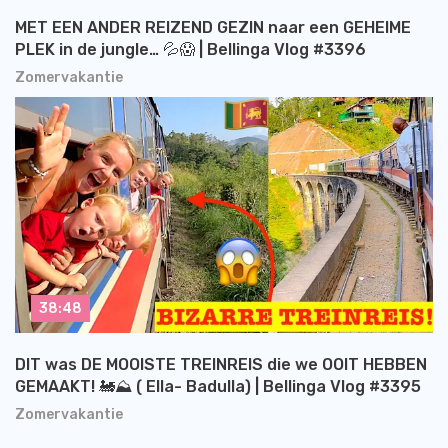
MET EEN ANDER REIZEND GEZIN naar een GEHEIME
PLEK in de jungle… 💦😱 | Bellinga Vlog #3396
Zomervakantie
38:48
DIT was DE MOOISTE TREINREIS die we OOIT HEBBEN
GEMAAKT! 🚂⛰️ ( Ella- Badulla) | Bellinga Vlog #3395
Zomervakantie