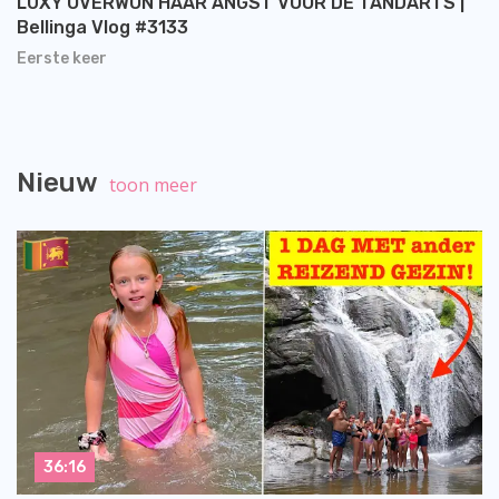
LUXY OVERWON HAAR ANGST VOOR DE TANDARTS |
Bellinga Vlog #3133
Eerste keer
Nieuw
toon meer
36:16