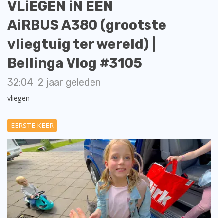
VLiEGEN iN EEN
AiRBUS A380 (grootste
vliegtuig ter wereld) |
Bellinga Vlog #3105
32:04
2 jaar geleden
vliegen
EERSTE KEER