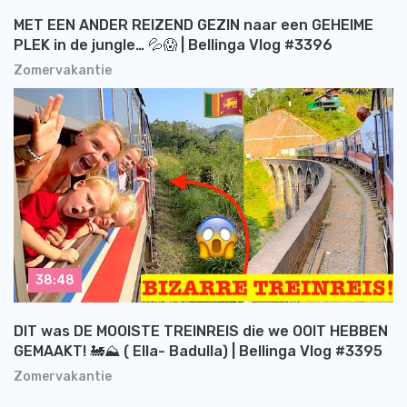
MET EEN ANDER REIZEND GEZIN naar een GEHEIME
PLEK in de jungle… 💦😱 | Bellinga Vlog #3396
Zomervakantie
38:48
DIT was DE MOOISTE TREINREIS die we OOIT HEBBEN
GEMAAKT! 🚂⛰️ ( Ella- Badulla) | Bellinga Vlog #3395
Zomervakantie