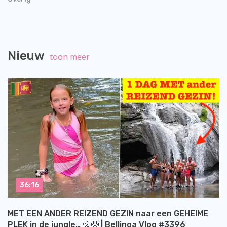
Nieuw
toon meer
36:16
MET EEN ANDER REIZEND GEZIN naar een GEHEIME
PLEK in de jungle… 💦😱 | Bellinga Vlog #3396