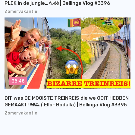
PLEK in de jungle… 💦😱 | Bellinga Vlog #3396
Zomervakantie
38:48
DIT was DE MOOISTE TREINREIS die we OOIT HEBBEN
GEMAAKT! 🚂⛰️ ( Ella- Badulla) | Bellinga Vlog #3395
Zomervakantie