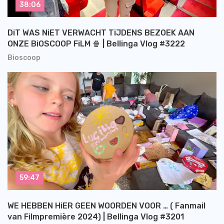
38:06
DiT WAS NiET VERWACHT TiJDENS BEZOEK AAN
ONZE BiOSCOOP FiLM 🍿 | Bellinga Vlog #3222
Bioscoop
59:47
WE HEBBEN HiER GEEN WOORDEN VOOR … ( Fanmail
van Filmpremière 2024) | Bellinga Vlog #3201