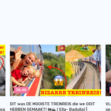
38:48
DIT was DE MOOISTE TREINREIS die we OOIT
VL
log
HEBBEN GEMAAKT! 🚂⛰️ ( Ella- Badulla) |
op