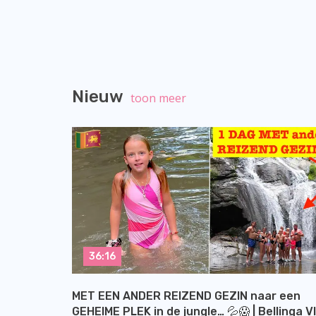
Nieuw
toon meer
36:16
MET EEN ANDER REIZEND GEZIN naar een
GEHEIME PLEK in de jungle… 💦😱 | Bellinga V