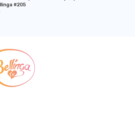
llinga #205
Y