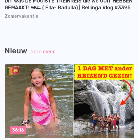
DIT was DE MOOISTE TREINREIS die we OOIT HEBBEN
GEMAAKT! 🚂⛰️ ( Ella- Badulla) | Bellinga Vlog #3395
Zomervakantie
Nieuw
toon meer
36:16