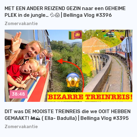
MET EEN ANDER REIZEND GEZIN naar een GEHEIME
PLEK in de jungle… 💦😱 | Bellinga Vlog #3396
Zomervakantie
38:48
DIT was DE MOOISTE TREINREIS die we OOIT HEBBEN
GEMAAKT! 🚂⛰️ ( Ella- Badulla) | Bellinga Vlog #3395
Zomervakantie