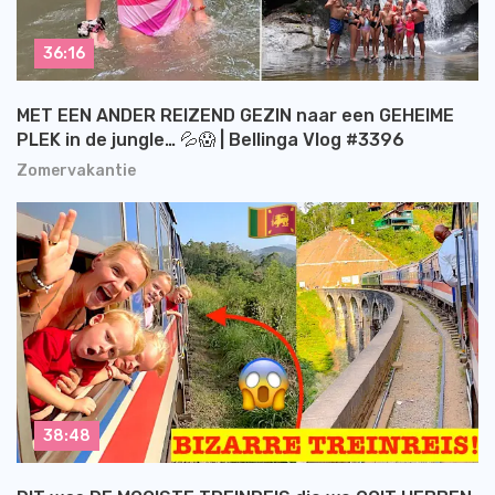
36:16
MET EEN ANDER REIZEND GEZIN naar een GEHEIME
PLEK in de jungle… 💦😱 | Bellinga Vlog #3396
Zomervakantie
38:48