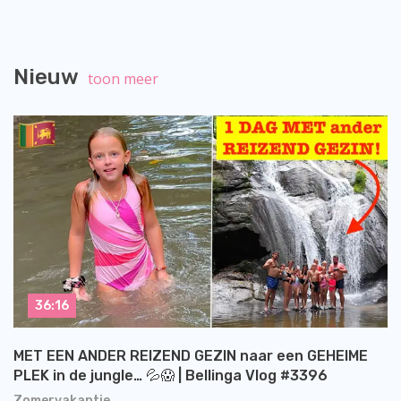
Nieuw
toon meer
36:16
MET EEN ANDER REIZEND GEZIN naar een GEHEIME
PLEK in de jungle… 💦😱 | Bellinga Vlog #3396
Zomervakantie