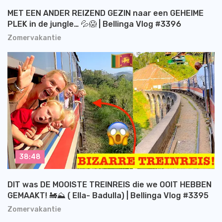
MET EEN ANDER REIZEND GEZIN naar een GEHEIME
PLEK in de jungle… 💦😱 | Bellinga Vlog #3396
Zomervakantie
38:48
DIT was DE MOOISTE TREINREIS die we OOIT HEBBEN
GEMAAKT! 🚂⛰️ ( Ella- Badulla) | Bellinga Vlog #3395
Zomervakantie