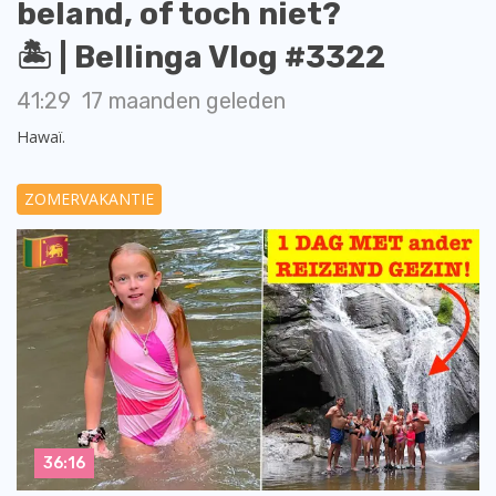
beland, of toch niet?
🏝️ | Bellinga Vlog #3322
41:29
17 maanden geleden
Hawaï.
ZOMERVAKANTIE
36:16