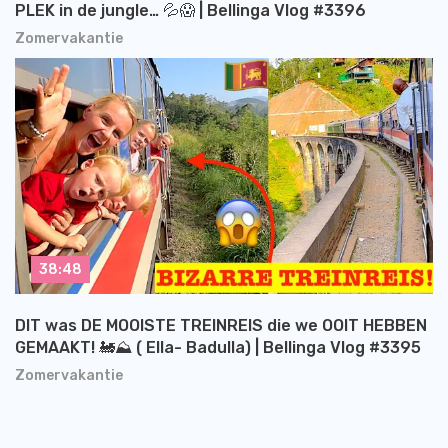
PLEK in de jungle… 💦😱 | Bellinga Vlog #3396
Zomervakantie
38:48
DIT was DE MOOISTE TREINREIS die we OOIT HEBBEN
GEMAAKT! 🚂⛰️ ( Ella- Badulla) | Bellinga Vlog #3395
Zomervakantie