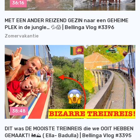
36:16
MET EEN ANDER REIZEND GEZIN naar een GEHEIME
PLEK in de jungle… 💦😱 | Bellinga Vlog #3396
Zomervakantie
38:48
DIT was DE MOOISTE TREINREIS die we OOIT HEBBEN
GEMAAKT! 🚂⛰️ ( Ella- Badulla) | Bellinga Vlog #3395