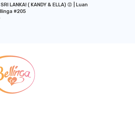
 SRI LANKA! ( KANDY & ELLA) 😡 | Luan
llinga #205
Y