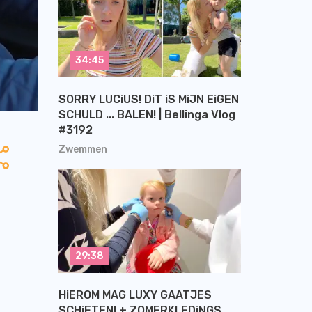
34:45
SORRY LUCiUS! DiT iS MiJN EiGEN
SCHULD ... BALEN! | Bellinga Vlog
#3192
Zwemmen
29:38
HiEROM MAG LUXY GAATJES
SCHiETEN! + ZOMERKLEDiNGS