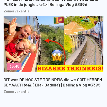
PLEK in de jungle… 💦😱 | Bellinga Vlog #3396
Zomervakantie
38:48
DIT was DE MOOISTE TREINREIS die we OOIT HEBBEN
GEMAAKT! 🚂⛰️ ( Ella- Badulla) | Bellinga Vlog #3395
Zomervakantie