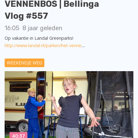
VENNENBOS | Bellinga
Vlog #557
16:05
8 jaar geleden
Op vakantie in Landal Greenparks!
http://www.landal.nl/parken/het-venne
....
WEEKENDJE WEG
40:37