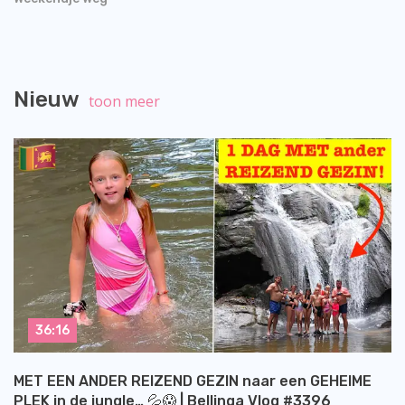
Nieuw
toon meer
36:16
MET EEN ANDER REIZEND GEZIN naar een GEHEIME
PLEK in de jungle… 💦😱 | Bellinga Vlog #3396