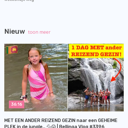
Nieuw
toon meer
36:16
MET EEN ANDER REIZEND GEZIN naar een GEHEIME
PLEK in de jungle… 💦😱 | Bellinga Vlog #3396