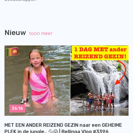
Nieuw
toon meer
36:16
MET EEN ANDER REIZEND GEZIN naar een GEHEIME
PLEK in de jungle… 💦😱 | Bellinga Vlog #3396