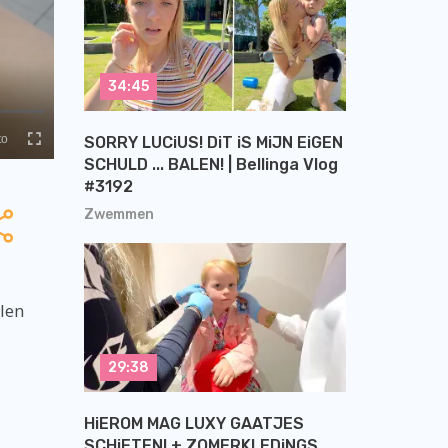
34:45
SORRY LUCiUS! DiT iS MiJN EiGEN
SCHULD ... BALEN! | Bellinga Vlog
#3192
Zwemmen
llen
29:38
HiEROM MAG LUXY GAATJES
SCHiETEN! + ZOMERKLEDiNGS