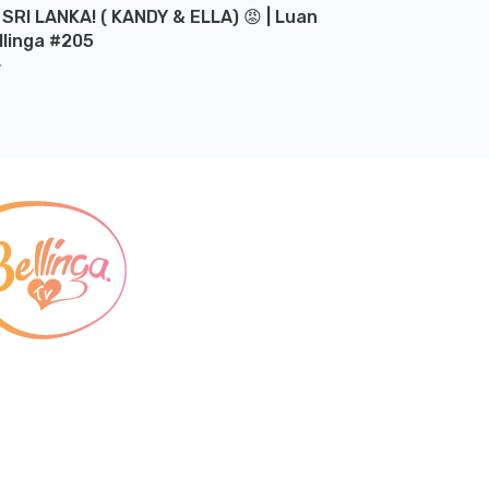
 SRI LANKA! ( KANDY & ELLA) 😡 | Luan
llinga #205
Y