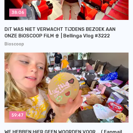
38:06
DiT WAS NiET VERWACHT TiJDENS BEZOEK AAN
ONZE BiOSCOOP FiLM 🍿 | Bellinga Vlog #3222
Bioscoop
59:47
WE HEBBEN HiER GEEN WOORDEN VOOR … ( Fanmail