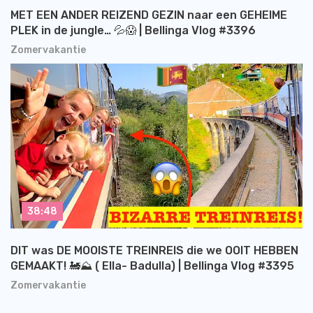
MET EEN ANDER REIZEND GEZIN naar een GEHEIME
PLEK in de jungle… 💦😱 | Bellinga Vlog #3396
Zomervakantie
38:48
DIT was DE MOOISTE TREINREIS die we OOIT HEBBEN
GEMAAKT! 🚂⛰️ ( Ella- Badulla) | Bellinga Vlog #3395
Zomervakantie