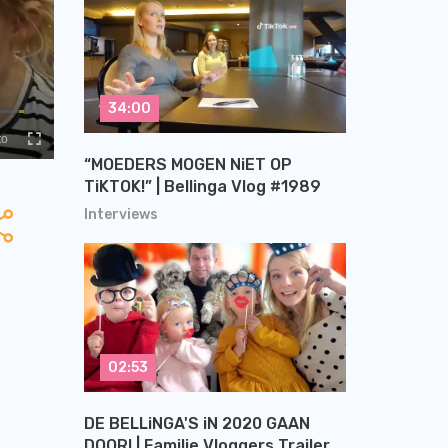
34:00
“MOEDERS MOGEN NiET OP
TiKTOK!” | Bellinga Vlog #1989
Interviews
02:53
DE BELLiNGA'S iN 2020 GAAN
DOOR! | Familie Vloggers Trailer