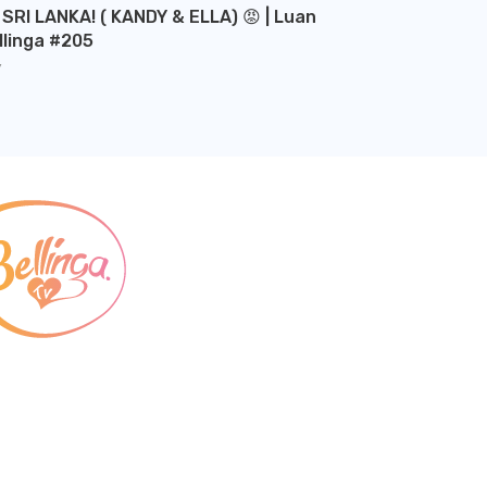
 SRI LANKA! ( KANDY & ELLA) 😡 | Luan
llinga #205
Y