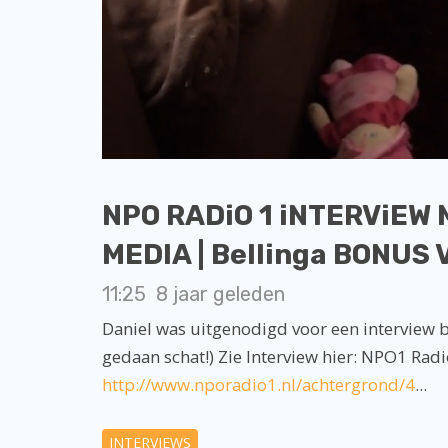
NPO RADiO 1 iNTERViEW
MEDIA | Bellinga BONUS 
11:25
8 jaar geleden
Daniel was uitgenodigd voor een interview 
gedaan schat!) Zie Interview hier: NPO1 Radi
http://www.nporadio1.nl/achtergrond/4
...
INTERVIEWS