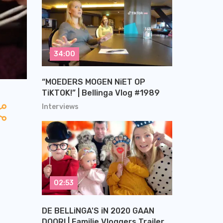
34:00
“MOEDERS MOGEN NiET OP
TiKTOK!” | Bellinga Vlog #1989
Interviews
02:53
DE BELLiNGA'S iN 2020 GAAN
DOOR! | Familie Vloggers Trailer