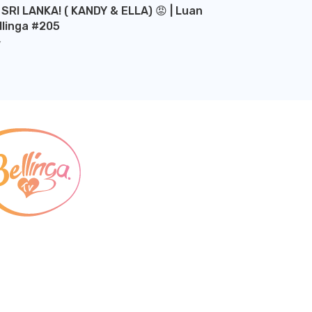
 SRI LANKA! ( KANDY & ELLA) 😡 | Luan
llinga #205
Y