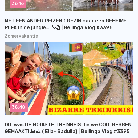
36:16
MET EEN ANDER REIZEND GEZIN naar een GEHEIME
PLEK in de jungle… 💦😱 | Bellinga Vlog #3396
Zomervakantie
38:48
DIT was DE MOOISTE TREINREIS die we OOIT HEBBEN
GEMAAKT! 🚂⛰️ ( Ella- Badulla) | Bellinga Vlog #3395