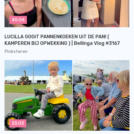
40:06
LUCiLLA GOOiT PANNENKOEKEN UiT DE PAN! (
KAMPEREN BiJ OPWEKKiNG ) | Bellinga Vlog #3167
Pinksteren
33:03