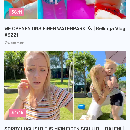
38:11
WE OPENEN ONS EiGEN WATERPARK! 💦 | Bellinga Vlog
#3221
Zwemmen
34:45
SORRY LUCiUS! DiT iS MiJN EiGEN SCHULD ... BALEN! |