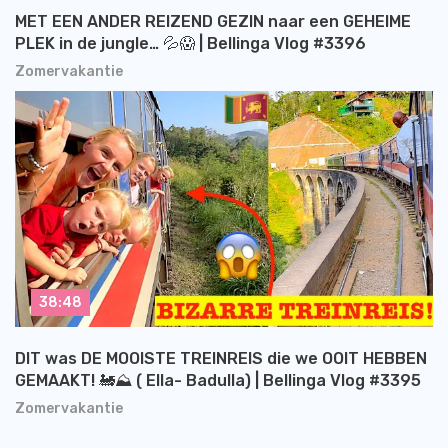
MET EEN ANDER REIZEND GEZIN naar een GEHEIME
PLEK in de jungle… 💦😱 | Bellinga Vlog #3396
Zomervakantie
38:48
DIT was DE MOOISTE TREINREIS die we OOIT HEBBEN
GEMAAKT! 🚂⛰️ ( Ella- Badulla) | Bellinga Vlog #3395
Zomervakantie