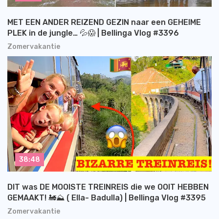
MET EEN ANDER REIZEND GEZIN naar een GEHEIME
PLEK in de jungle… 💦😱 | Bellinga Vlog #3396
Zomervakantie
38:48
DIT was DE MOOISTE TREINREIS die we OOIT HEBBEN
GEMAAKT! 🚂⛰️ ( Ella- Badulla) | Bellinga Vlog #3395
Zomervakantie