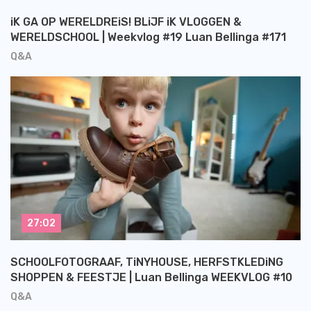
iK GA OP WERELDREiS! BLiJF iK VLOGGEN &
WERELDSCHOOL | Weekvlog #19 Luan Bellinga #171
Q&A
27:02
SCHOOLFOTOGRAAF, TiNYHOUSE, HERFSTKLEDiNG
SHOPPEN & FEESTJE | Luan Bellinga WEEKVLOG #10
Q&A