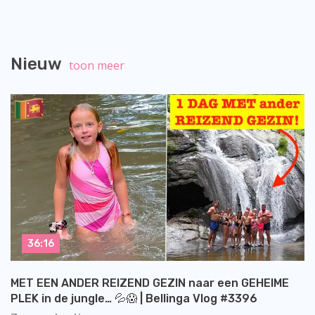
Nieuw
toon meer
36:16
MET EEN ANDER REIZEND GEZIN naar een GEHEIME
PLEK in de jungle… 💦😱 | Bellinga Vlog #3396